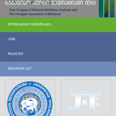
ᲡᲐᲑᲐᲖᲘᲡᲝ ᲙᲣᲠᲡᲘ ᲛᲔᲓᲘᲐᲪᲘᲐᲨᲘ (EN)
ᲞᲠᲝᲒᲠᲐᲛᲐᲖᲔ ᲠᲔᲒᲘᲡᲢᲠᲐᲪᲘᲐ
JOIN
REGISTER
MEDIATOR LIST