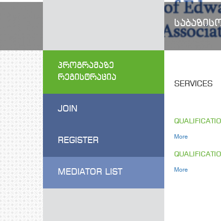
ᲡᲐᲑᲐᲖᲘᲡᲝ ᲙᲣᲠᲡᲘ 
ᲞᲠᲝᲒᲠᲐᲛᲐᲖᲔ
ᲠᲔᲒᲘᲡᲢᲠᲐᲪᲘᲐ
SERVICES
JOIN
QUALIFICATI
More
REGISTER
QUALIFICATI
More
MEDIATOR LIST