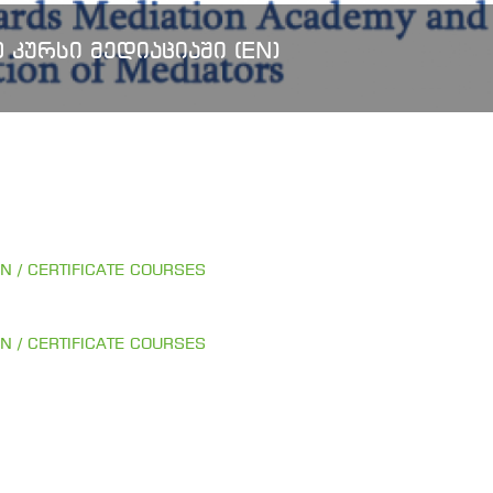
ᲛᲔᲓᲘᲐᲪᲘᲐᲨᲘ (EN)
ON / CERTIFICATE COURSES
ON / CERTIFICATE COURSES