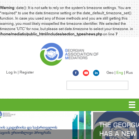
Warning
: date(): It is not safe to rely on the system's timezone settings. You are
*required* to use the date.timezone setting or the date_default_timezone_set()
function. In case you used any of those methods and you are still getting this
warning, you most likely misspelled the timezone identifier. We selected the
timezone 'UTC' for now, but please set date.timezone to select your timezone. in
/home/mediatio/public_html/includes/section_types/news.php
on line
7
Log In
Register
Geo
Eng
Rus
THE GEORGIAN MEDIATOR ASSOCIATION
HAS A NEW BOARD, CHAIRMAN AND