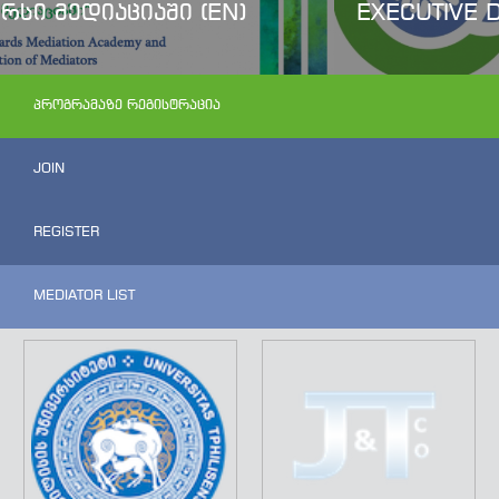
EXECUTIVE DIRECTOR
ᲞᲠᲝᲒᲠᲐᲛᲐᲖᲔ ᲠᲔᲒᲘᲡᲢᲠᲐᲪᲘᲐ
JOIN
REGISTER
MEDIATOR LIST